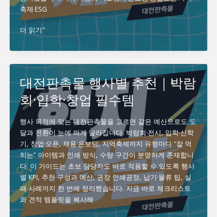
모
축제·ESG
음
대
더 읽기"
전
판
촉
물
대전판촉물 행사별 추천｜박람
주
회·입학·창업 필수템
문
전
체
행사 목적에 맞는 대전판촉물을 고르면 같은 예산으로도 도
크
달과 전환이 눈에 띄게 달라집니다. 박람회·전시, 입학·신학
리
기, 창업·오픈, 채용·온보딩, 지역축제까지 유형마다 “잘 먹
스
히는” 아이템과 인쇄 방식, 수량 구간이 분명하게 존재합니
트
다. 이 가이드는 초보 담당자도 바로 적용할 수 있도록 행사
12
별 KPI, 추천 구성과 예산, 권장 인쇄공정, 납기·물류 팁, 실
가
패 사례까지 한 번에 정리했습니다. 지금 바로 체크리스트
지
와 견적 템플릿을 복사해
｜