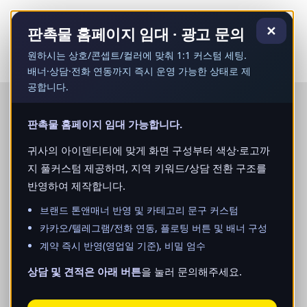
콘
텐
✕
판촉물 홈페이지 임대 · 광고 문의
츠
로
원하시는 상호/콘셉트/컬러에 맞춰 1:1 커스텀 세팅.
건
배너·상담·전화 연동까지 즉시 운영 가능한 상태로 제
너
공합니다.
뛰
기
판촉물 홈페이지 임대 가능합니다.
귀사의 아이덴티티에 맞게 화면 구성부터 색상·로고까
지 풀커스텀 제공하며, 지역 키워드/상담 전환 구조를
반영하여 제작합니다.
브랜드 톤앤매너 반영 및 카테고리 문구 커스텀
카카오/텔레그램/전화 연동, 플로팅 버튼 및 배너 구성
계약 즉시 반영(영업일 기준), 비밀 엄수
상담 및 견적은 아래 버튼
을 눌러 문의해주세요.