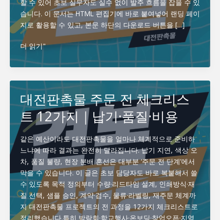
할 수 있어 초보 실무자도 실수 없이 발주 흐름을 잡을 수 있
습니다. 이 문서는 HTML 편집기에 바로 붙여넣어 랜딩 페이
지로 활용할 수 있고, 본문 하단의 다운로드 버튼을 […]
대
더 읽기"
전
판
촉
물
대전판촉물 주문 전 체크리스
카
트 12가지｜납기·품질·비용
탈
로
그
같은 예산이라도 대전판촉물을 얼마나 체계적으로 준비하
PDF
느냐에 따라 결과는 완전히 달라집니다. 납기 지연, 색상 오
｜
차, 품질 불량, 현장 분배 혼선은 대부분 ‘주문 전 단계’에서
최
막을 수 있습니다. 이 글은 초보 담당자도 바로 복붙해서 쓸
신
수 있도록 목적 정의부터 수량·리드타임 설계, 인쇄방식·재
베
질 선택, 샘플 승인, 계약·검수, 물류·라벨링, 재주문 체계까
스
지 대전판촉물 프로젝트의 전 과정을 12가지 체크리스트로
트
정리했습니다.특히 박람회·학교행사·온보딩·창업오픈·지역