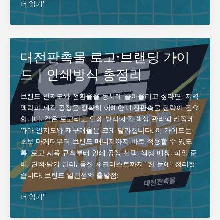
납
대
더 읽기"
기
전
·
판
품
촉
질
물
대전판촉물 로고·브랜딩 가이
·
행
드｜인쇄방식 총정리
비
사
용
별
추
브랜드 인지도와 전환율을 동시에 끌어올리고 싶다면, 지역
천
맥락과 제작 공정을 정확히 이해한 대전판촉물 전략이 필요
｜
합니다. 같은 로고라도 인쇄 방식·재질·색상 관리·패키징에
박
따라 인지도와 재구매율은 크게 달라집니다. 이 가이드는
람
초보 마케터부터 브랜드 매니저까지 바로 적용할 수 있도
회
록, 로고 사용 규칙부터 인쇄 공정 선택, 색상 매칭, 파일 준
·
비, 견적·납기 관리, 품질 체크리스트까지 “한 눈에” 정리했
입
습니다. 브랜드 일관성의 출발점:
학
·
대
더 읽기"
창
전
업
판