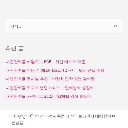
검
색
대
최신 글
상
대전판촉물 카탈로그 PDF｜최신 베스트 모음
대전판촉물 주문 전 체크리스트 12가지｜납기·품질·비용
대전판촉물 행사별 추천｜박람회·입학·창업 필수템
대전판촉물 로고·브랜딩 가이드｜인쇄방식 총정리
대전판촉물 가격비교 2025｜업체별 강점 한눈에
Copyright © 2026 대전판촉물 제작 | 로고인쇄·대량할인·빠
른상담