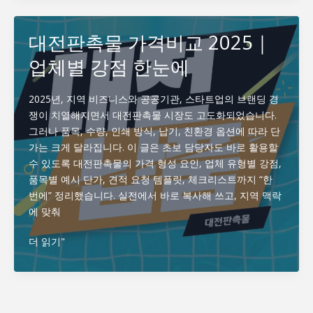
필
촉
수
물
대전판촉물 가격비교 2025｜
템
로
업체별 강점 한눈에
고
·
브
2025년, 지역 비즈니스와 공공기관, 스타트업의 브랜딩 경
랜
쟁이 치열해지면서 대전판촉물 시장도 고도화되었습니다.
딩
그러나 품목, 수량, 인쇄 방식, 납기, 친환경 옵션에 따라 단
가
가는 크게 달라집니다. 이 글은 초보 담당자도 바로 활용할
이
수 있도록 대전판촉물의 가격 형성 요인, 업체 유형별 강점,
드
품목별 예시 단가, 견적 요청 템플릿, 체크리스트까지 “한
｜
번에” 정리했습니다. 실전에서 바로 복사해 쓰고, 지역 맥락
인
에 맞춰
쇄
방
대
더 읽기"
식
전
총
판
정
촉
리
물