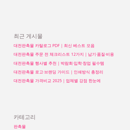
가
격
비
교
2025
최근 게시물
｜
업
대전판촉물 카탈로그 PDF｜최신 베스트 모음
체
대전판촉물 주문 전 체크리스트 12가지｜납기·품질·비용
별
대전판촉물 행사별 추천｜박람회·입학·창업 필수템
강
점
대전판촉물 로고·브랜딩 가이드｜인쇄방식 총정리
한
대전판촉물 가격비교 2025｜업체별 강점 한눈에
눈
에
카테고리
판촉물